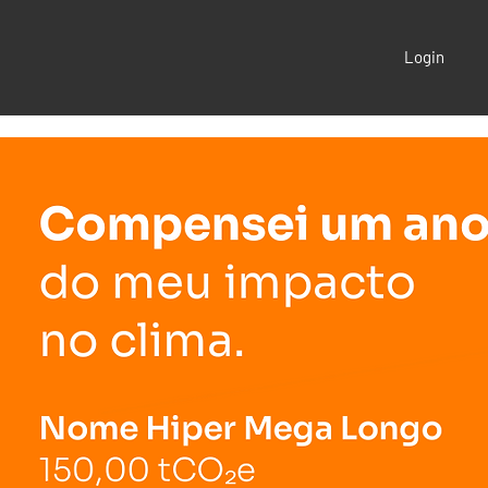
Login