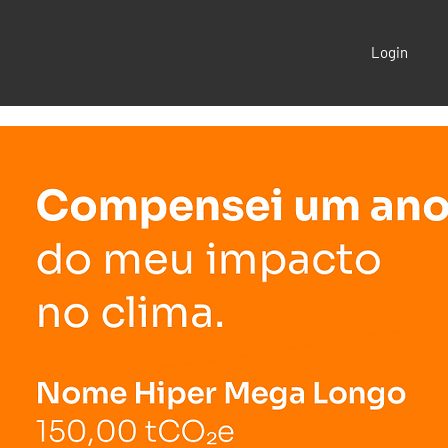
Login