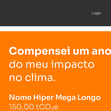
Login