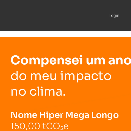
Login