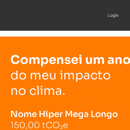
Login